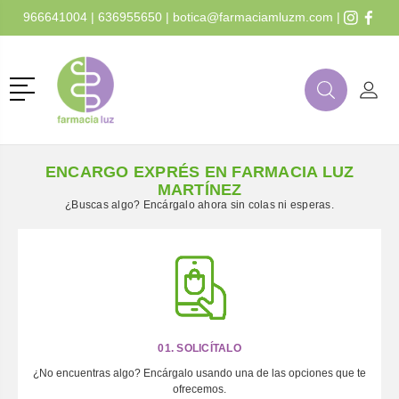
966641004
|
636955650
|
botica@farmaciamluzm.com
|
r
Menú
Buscar
Mi C
Buscar
ENCARGO EXPRÉS EN FARMACIA LUZ
MARTÍNEZ
¿Buscas algo? Encárgalo ahora sin colas ni esperas.
01. SOLICÍTALO
¿No encuentras algo? Encárgalo usando una de las opciones que te
ofrecemos.