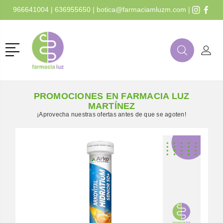
966641004
|
636955650
|
botica@farmaciamluzm.com
|
r
Menú
Buscar
Mi C
Buscar
PROMOCIONES EN FARMACIA LUZ
MARTÍNEZ
¡Aprovecha nuestras ofertas antes de que se agoten!